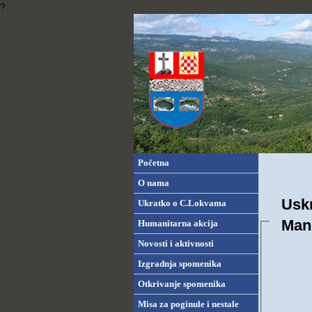
?
Početna
O nama
Uskr
Ukratko o C.Lokvama
Man
Humanitarna akcija
Novosti i aktivnosti
Izgradnja spomenika
Otkrivanje spomenika
Misa za poginule i nestale