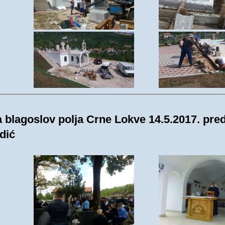
 blagoslov polja Crne Lokve 14.5.2017. pred
dić