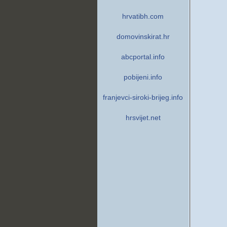
hrvatibh.com
domovinskirat.hr
abcportal.info
pobijeni.info
franjevci-siroki-brijeg.info
hrsvijet.net