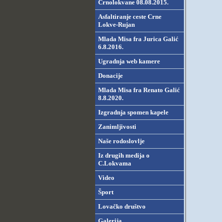
Crnolokvane 08.08.2015.
Asfaltiranje ceste Crne
Lokve-Rujan
Mlada Misa fra Jurica Galić
6.8.2016.
Ugradnja web kamere
Donacije
Mlada Misa fra Renato Galić
8.8.2020.
Izgradnja spomen kapele
Zanimljivosti
Naše rodoslovlje
Iz drugih medija o
C.Lokvama
Video
Šport
Lovačko društvo
Galerija