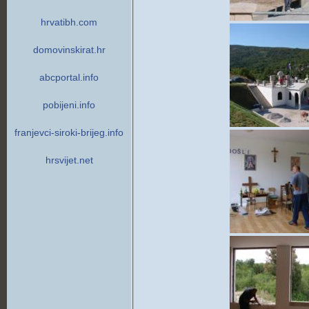
hrvatibh.com
domovinskirat.hr
abcportal.info
pobijeni.info
franjevci-siroki-brijeg.info
hrsvijet.net