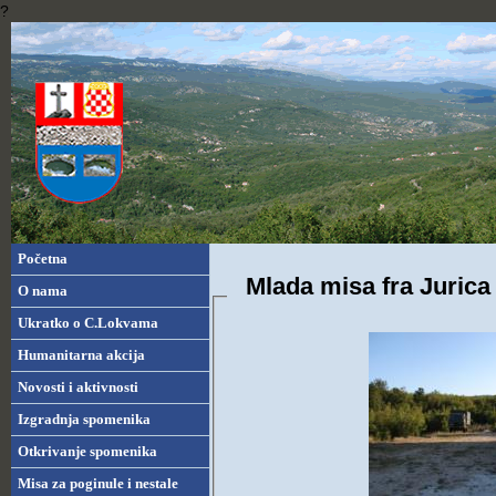
?
Početna
Mlada misa fra Jurica
O nama
Ukratko o C.Lokvama
Humanitarna akcija
Novosti i aktivnosti
Izgradnja spomenika
Otkrivanje spomenika
Misa za poginule i nestale