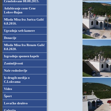
Crnolokvane 08.08.2015.
Asfaltiranje ceste Crne
Lokve-Rujan
Mlada Misa fra Jurica Galić
6.8.2016.
Ugradnja web kamere
Donacije
Mlada Misa fra Renato Galić
8.8.2020.
Izgradnja spomen kapele
Zanimljivosti
Naše rodoslovlje
Iz drugih medija o
C.Lokvama
Video
Šport
Lovačko društvo
Galerija