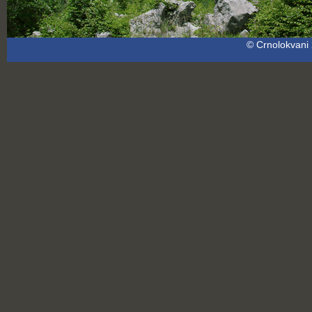
© Crnolokvani 