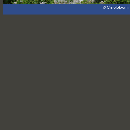
© Crnolokvani 