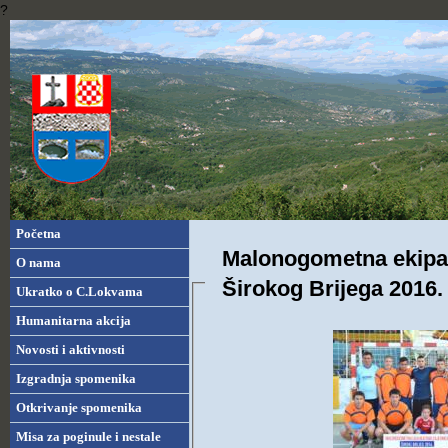
?
Početna
Malonogometna ekipa 
O nama
Širokog Brijega 2016.
Ukratko o C.Lokvama
Humanitarna akcija
Novosti i aktivnosti
Izgradnja spomenika
Otkrivanje spomenika
Misa za poginule i nestale