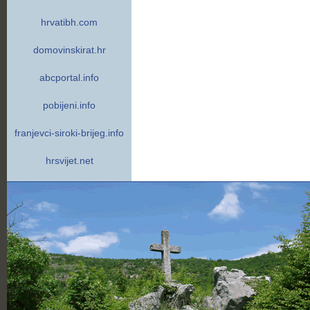
hrvatibh.com
domovinskirat.hr
abcportal.info
pobijeni.info
franjevci-siroki-brijeg.info
hrsvijet.net