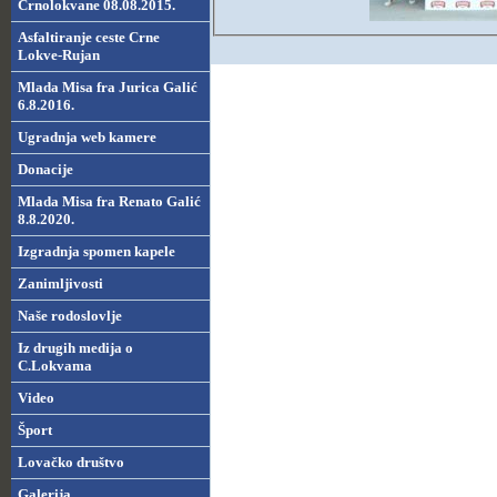
Crnolokvane 08.08.2015.
Asfaltiranje ceste Crne
Lokve-Rujan
Mlada Misa fra Jurica Galić
6.8.2016.
Ugradnja web kamere
Donacije
Mlada Misa fra Renato Galić
8.8.2020.
Izgradnja spomen kapele
Zanimljivosti
Naše rodoslovlje
Iz drugih medija o
C.Lokvama
Video
Šport
Lovačko društvo
Galerija