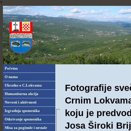
?
Početna
O nama
Fotografije sv
Ukratko o C.Lokvama
Humanitarna akcija
Crnim Lokvama 
Novosti i aktivnosti
koju je predvod
Izgradnja spomenika
Otkrivanje spomenika
Josa Široki Bri
Misa za poginule i nestale