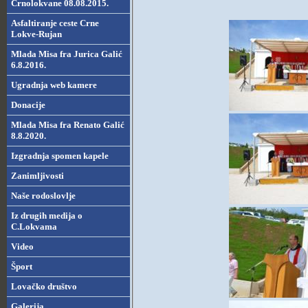
Crnolokvane 08.08.2015.
Asfaltiranje ceste Crne
Lokve-Rujan
Mlada Misa fra Jurica Galić
6.8.2016.
Ugradnja web kamere
Donacije
Mlada Misa fra Renato Galić
8.8.2020.
Izgradnja spomen kapele
Zanimljivosti
Naše rodoslovlje
Iz drugih medija o
C.Lokvama
Video
Šport
Lovačko društvo
Galerija