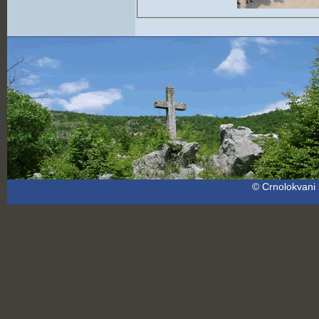
© Crnolokvani 