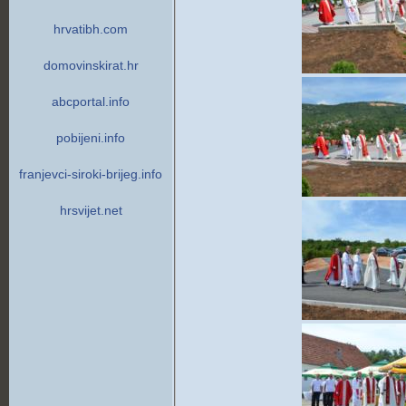
hrvatibh.com
domovinskirat.hr
abcportal.info
pobijeni.info
franjevci-siroki-brijeg.info
hrsvijet.net