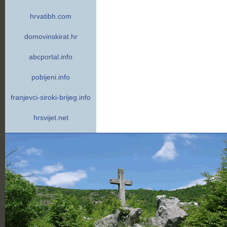
hrvatibh.com
domovinskirat.hr
abcportal.info
pobijeni.info
franjevci-siroki-brijeg.info
hrsvijet.net