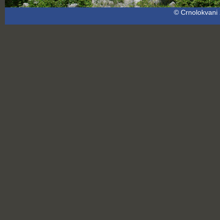
© Crnolokvani 