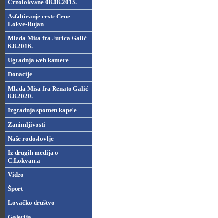
Crnolokvane 08.08.2015.
Asfaltiranje ceste Crne
Lokve-Rujan
Mlada Misa fra Jurica Galić
6.8.2016.
Ugradnja web kamere
Donacije
Mlada Misa fra Renato Galić
8.8.2020.
Izgradnja spomen kapele
Zanimljivosti
Naše rodoslovlje
Iz drugih medija o
C.Lokvama
Video
Šport
Lovačko društvo
Galerija