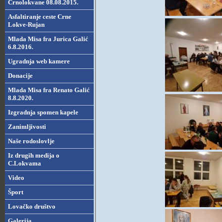
Crnolokvane 08.08.2015.
Asfaltiranje ceste Crne
Lokve-Rujan
Mlada Misa fra Jurica Galić
6.8.2016.
Ugradnja web kamere
Donacije
Mlada Misa fra Renato Galić
8.8.2020.
Izgradnja spomen kapele
Zanimljivosti
Naše rodoslovlje
Iz drugih medija o
C.Lokvama
Video
Šport
Lovačko društvo
Galerija