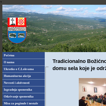
?
Početna
Tradicionalno Božićn
O nama
domu sela koje je odr
Ukratko o C.Lokvama
Humanitarna akcija
Novosti i aktivnosti
Izgradnja spomenika
Otkrivanje spomenika
Misa za poginule i nestale