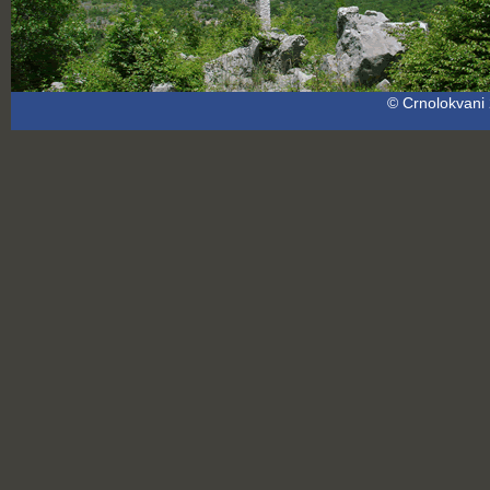
© Crnolokvani 