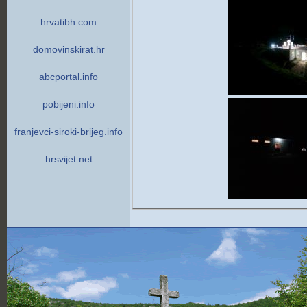
hrvatibh.com
domovinskirat.hr
abcportal.info
pobijeni.info
franjevci-siroki-brijeg.info
hrsvijet.net