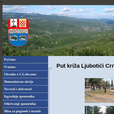
?
Početna
Put križa Ljubotići C
O nama
Ukratko o C.Lokvama
Humanitarna akcija
Novosti i aktivnosti
Izgradnja spomenika
Otkrivanje spomenika
Misa za poginule i nestale