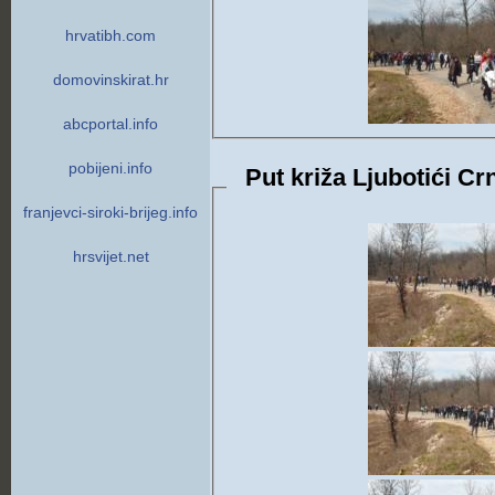
hrvatibh.com
domovinskirat.hr
abcportal.info
pobijeni.info
franjevci-siroki-brijeg.info
hrsvijet.net