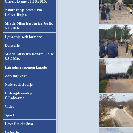
Crnolokvane 08.08.2015.
Asfaltiranje ceste Crne
Lokve-Rujan
Mlada Misa fra Jurica Galić
6.8.2016.
Ugradnja web kamere
Donacije
Mlada Misa fra Renato Galić
8.8.2020.
Izgradnja spomen kapele
Zanimljivosti
Naše rodoslovlje
Iz drugih medija o
C.Lokvama
Video
Šport
Lovačko društvo
Galerija