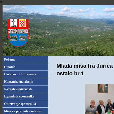
?
Početna
Mlada misa fra Jurica 
O nama
ostalo br.1
Ukratko o C.Lokvama
Humanitarna akcija
Novosti i aktivnosti
Izgradnja spomenika
Otkrivanje spomenika
Misa za poginule i nestale