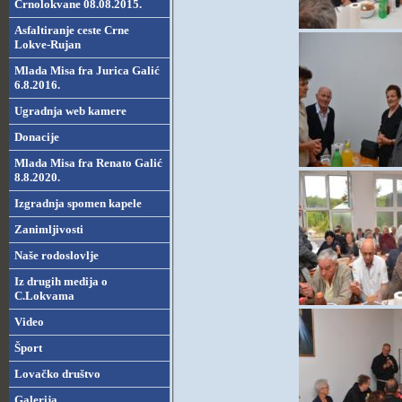
Crnolokvane 08.08.2015.
Asfaltiranje ceste Crne
Lokve-Rujan
Mlada Misa fra Jurica Galić
6.8.2016.
Ugradnja web kamere
Donacije
Mlada Misa fra Renato Galić
8.8.2020.
Izgradnja spomen kapele
Zanimljivosti
Naše rodoslovlje
Iz drugih medija o
C.Lokvama
Video
Šport
Lovačko društvo
Galerija