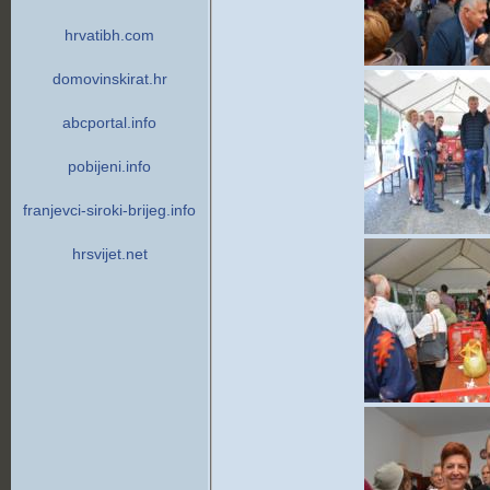
hrvatibh.com
domovinskirat.hr
abcportal.info
pobijeni.info
franjevci-siroki-brijeg.info
hrsvijet.net