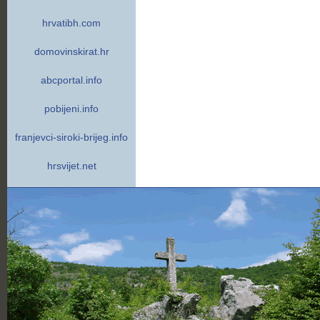
hrvatibh.com
domovinskirat.hr
abcportal.info
pobijeni.info
franjevci-siroki-brijeg.info
hrsvijet.net