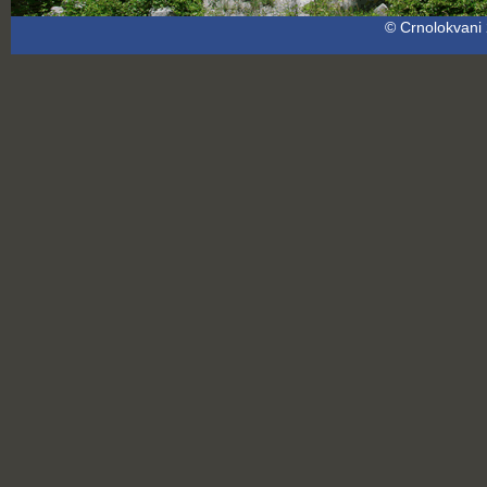
© Crnolokvani 