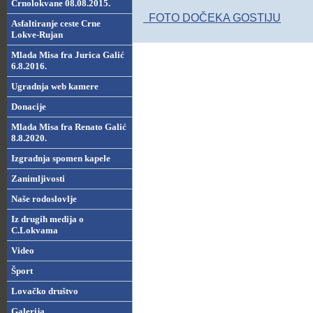
Crnolokvane 08.08.2015.
FOTO DOČEKA GOSTIJU
Asfaltiranje ceste Crne
Lokve-Rujan
Mlada Misa fra Jurica Galić
6.8.2016.
Ugradnja web kamere
Donacije
Mlada Misa fra Renato Galić
8.8.2020.
Izgradnja spomen kapele
Zanimljivosti
Naše rodoslovlje
Iz drugih medija o
C.Lokvama
Video
Šport
Lovačko društvo
Galerija