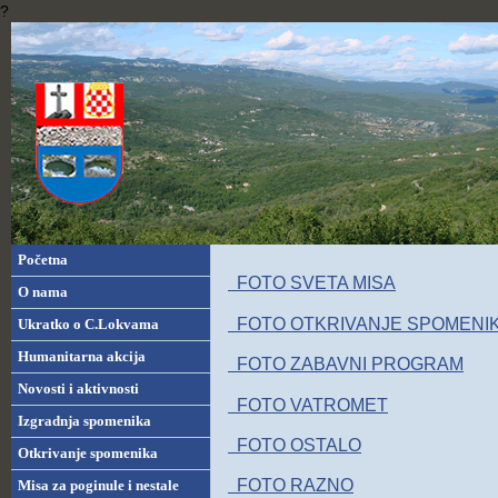
?
Početna
FOTO SVETA MISA
O nama
FOTO OTKRIVANJE SPOMENI
Ukratko o C.Lokvama
Humanitarna akcija
FOTO ZABAVNI PROGRAM
Novosti i aktivnosti
FOTO VATROMET
Izgradnja spomenika
FOTO OSTALO
Otkrivanje spomenika
FOTO RAZNO
Misa za poginule i nestale